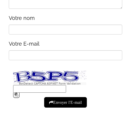
Votre nom
Votre E-mail
BotDetect CAPTCHA ASP.NET Form Validation
Envoyer l'E-mail