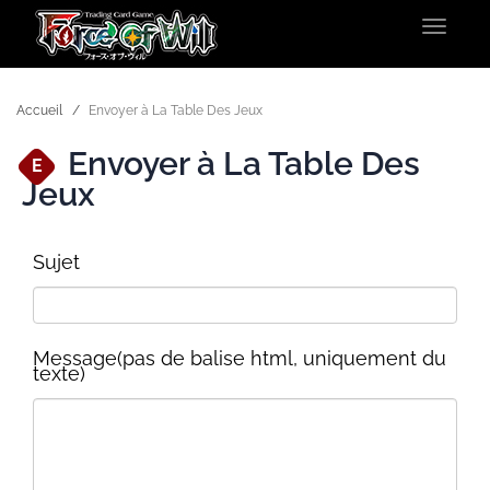
Toggle
navigat
Accueil
Envoyer à La Table Des Jeux
Envoyer à La Table Des
E
Jeux
Sujet
Message(pas de balise html, uniquement du
texte)