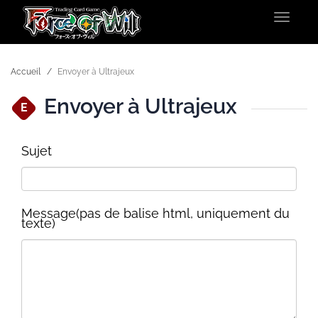
Toggle
navigat
Accueil
Envoyer à Ultrajeux
Envoyer à Ultrajeux
E
Sujet
Message(pas de balise html, uniquement du
texte)