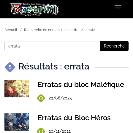
Toggle
navigat
Accueil
Recherche de contenu sur le site
errata
Recherche
Résultats : errata
S
Erratas du bloc Maléfique
29/08/2025
Erratas du Bloc Héros
20/11/2022