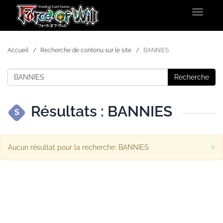
Toggle
navigat
Accueil
Recherche de contenu sur le site
BANNIES
Recherche
Résultats : BANNIES
S
×
Aucun résultat pour la recherche: BANNIES