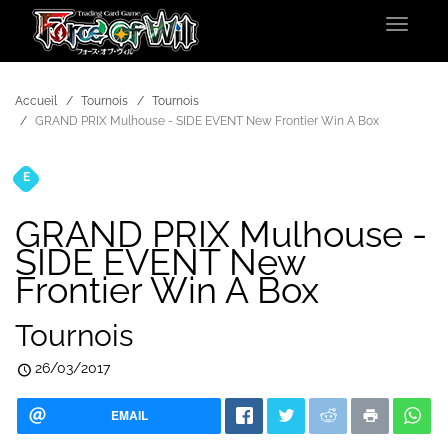
Toggle
navigat
Accueil
Tournois
Tournois
GRAND PRIX Mulhouse - SIDE EVENT New Frontier Win A Box
E
Tournois
GRAND PRIX Mulhouse -
SIDE EVENT New
Frontier Win A Box
Tournois
26/03/2017
EMAIL