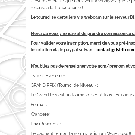
C'est avec plaisir que nous vous annonçons que le pro
résérvé à la francophonie !
Le tournoi se déroulera via webcam sur le serveur 
Merci de vous y rendre et de prendre connaissance du 
Pour valider votre inscription, merci de vous pré-ins
inscription via le paypal suivant:
contact@dstrib.co
N'oubliez pas de renseigner votre nom/prénom et vo
Type d'Événement :
GRAND PRIX (Tournoi de Niveau 4)
Le Grand Prix est un tournoi ouvert à tous les joueurs
Format :
Wanderer
Prix (Rewards) :
Le gagnant remporte son invitation au WGP 2024 !!