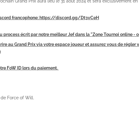
chain Grand Prix aura lieu le 31 août 2024 et sera exclusivement en 
Discord francophone: https://discord.gg/Dt3vCeH
process écrit par notre meilleur Jef dans la "Zone Tournoi online - o
crire au Grand Prix via votre espace joueur et assurez vous de régler 
m
tre FoW ID lors du paiement.
 de Force of Will.