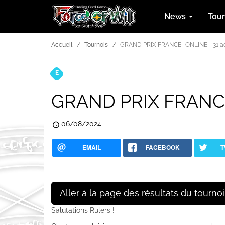
News
Tou
Accueil
Tournois
GRAND PRIX FRANCE -ONLINE - 31 ao
E
Tournois
GRAND PRIX FRANCE 
06/08/2024
EMAIL
FACEBOOK
T
Aller à la page des résultats du tournoi
Salutations Rulers !