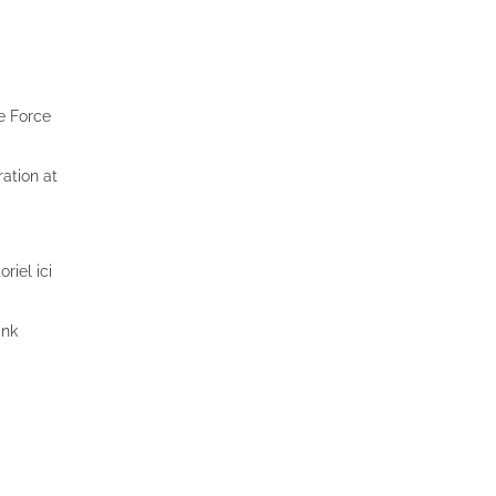
e Force
ration at
riel ici
ink