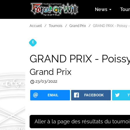
News
Tou
Accueil
Tournois
Grand Prix
GRAND PRIX - Poissy - 
E
Tournois
GRAND PRIX - Poissy 
Grand Prix
23/03/2022
EMAIL
FACEBOOK
T
Aller à la page des résultats du tournoi