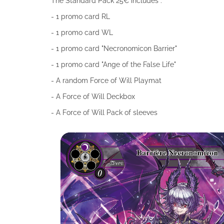
The Standard Pack 25€ includes :
- 1 promo card RL
- 1 promo card WL
- 1 promo card "Necronomicon Barrier"
- 1 promo card "Ange of the False Life"
- A random Force of Will Playmat
- A Force of Will Deckbox
- A Force of Will Pack of sleeves