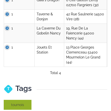
1
Gaia's Dragon
6 Cite Gaston Leroy
02700 Fargniers (32)
1
Taverne &
42 Rue Saulnerie 14500
Donjon
Vire (28)
1
La Caverne Du
19, Rue De La
Gobelin Nancy
Faïencerie 54000
Nancy (44)
1
Jouets Et
13 Place Georges
Station
Clemenceau 51400
Mourmelon Le Grand
(44)
Total 4
Tags
T
tournois