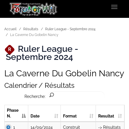
Toggle
navigat
Accueil
Résultats
Ruler League - Septembre 2024
La Caverne Du Gobelin Nancy
Ruler League -
R
Septembre 2024
La Caverne Du Gobelin Nancy
Calendrier / Résultats
Recherche:
Phase
N.
Date
Format
Resultat
1
14/09/2024
Construit
-> Résultats