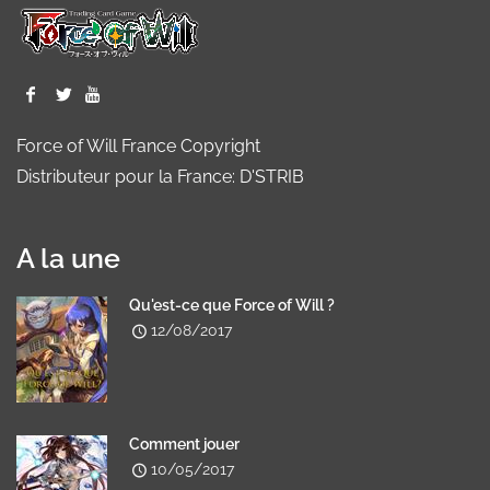
Force of Will France Copyright
Distributeur pour la France: D'STRIB
A la une
Qu'est-ce que Force of Will ?
12/08/2017
Comment jouer
10/05/2017