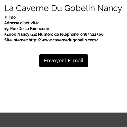
La Caverne Du Gobelin Nancy
⇓ Info
Adresse d'activité:
19, Rue De La Faïencerie
54000 Nancy (44)
Numéro de téléphone:
0383322506
Site Internet:
http://www.cavernedugobelin.com/
Envoyer l'E-mail