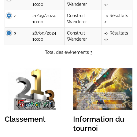
10:00
Wanderer
<-
2
21/09/2024
Construit
-> Résultats
10:00
Wanderer
<-
3
28/09/2024
Construit
-> Résultats
10:00
Wanderer
<-
Total des événements 3
Classement
Information du
tournoi