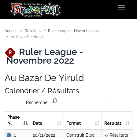
Toggle
navigat
Accueil
Résultats
Ruler League - Novembre 2022
Au Bazar De Yiruld
Ruler League -
R
Novembre 2022
Au Bazar De Yiruld
Calendrier / Résultats
Recherche:
Phase
N.
Date
Format
Resultat
1
26/11/2022
Construit Bloc
-> Résultats