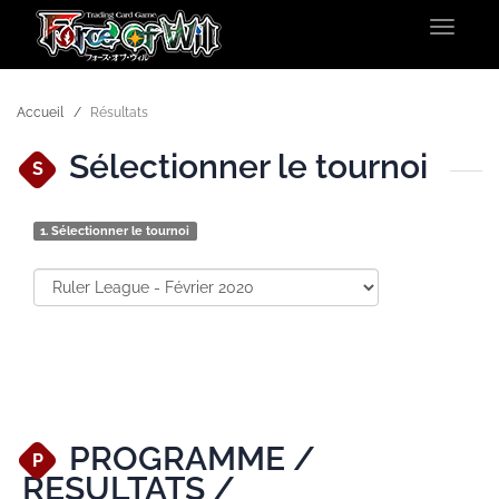
Toggle
navigat
Accueil
Résultats
Sélectionner le tournoi
S
1.
Sélectionner le tournoi
PROGRAMME /
P
RESULTATS /