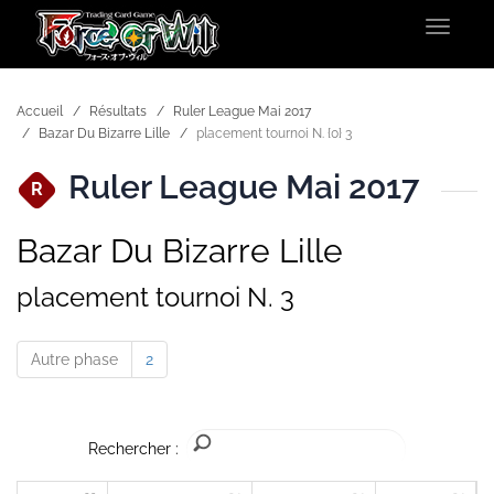
Toggle
navigat
Accueil
Résultats
Ruler League Mai 2017
Bazar Du Bizarre Lille
placement tournoi N. {0} 3
Ruler League Mai 2017
R
Bazar Du Bizarre Lille
placement tournoi N. 3
Autre phase
2
Rechercher :