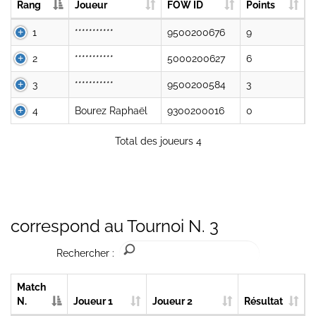
Rang
Joueur
FOW ID
Points
1
***********
9500200676
9
2
***********
5000200627
6
3
***********
9500200584
3
4
Bourez Raphaël
9300200016
0
Total des joueurs 4
correspond au Tournoi N. 3
Rechercher :
Match
N.
Joueur 1
Joueur 2
Résultat