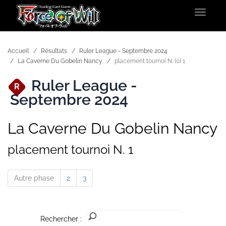
Toggle
navigat
Accueil
Résultats
Ruler League - Septembre 2024
La Caverne Du Gobelin Nancy
placement tournoi N. {0} 1
Ruler League -
R
Septembre 2024
La Caverne Du Gobelin Nancy
placement tournoi N. 1
Autre phase
2
3
Rechercher :