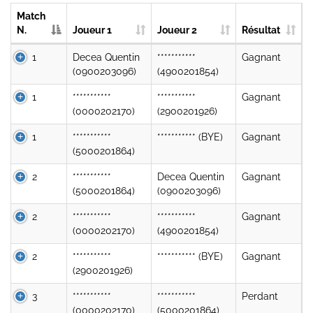
Match
N.
Joueur 1
Joueur 2
Résultat
1
Decea Quentin
***********
Gagnant
(0900203096)
(4900201854)
1
***********
***********
Gagnant
(0000202170)
(2900201926)
1
***********
*********** (BYE)
Gagnant
(5000201864)
2
***********
Decea Quentin
Gagnant
(5000201864)
(0900203096)
2
***********
***********
Gagnant
(0000202170)
(4900201854)
2
***********
*********** (BYE)
Gagnant
(2900201926)
3
***********
***********
Perdant
(0000202170)
(5000201864)