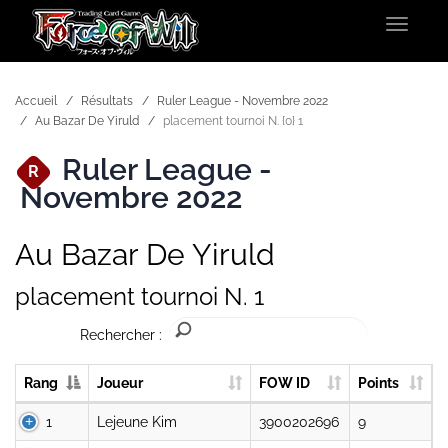
Toggle
navigat
Accueil
Résultats
Ruler League - Novembre 2022
Au Bazar De Yiruld
placement tournoi N. {0} 1
Ruler League -
R
Novembre 2022
Au Bazar De Yiruld
placement tournoi N. 1
Rechercher :
Rang
Joueur
FOW ID
Points
1
Lejeune Kim
3900202696
9