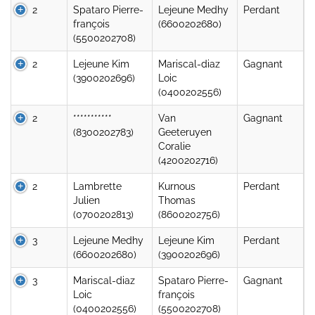
2
Spataro Pierre-
Lejeune Medhy
Perdant
françois
(6600202680)
(5500202708)
2
Lejeune Kim
Mariscal-diaz
Gagnant
(3900202696)
Loic
(0400202556)
2
***********
Van
Gagnant
(8300202783)
Geeteruyen
Coralie
(4200202716)
2
Lambrette
Kurnous
Perdant
Julien
Thomas
(0700202813)
(8600202756)
3
Lejeune Medhy
Lejeune Kim
Perdant
(6600202680)
(3900202696)
3
Mariscal-diaz
Spataro Pierre-
Gagnant
Loic
françois
(0400202556)
(5500202708)