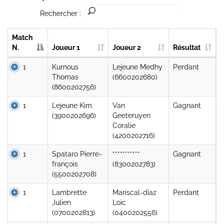
Rechercher :
Match
N.
Joueur 1
Joueur 2
Résultat
1
Kurnous
Lejeune Medhy
Perdant
Thomas
(6600202680)
(8600202756)
1
Lejeune Kim
Van
Gagnant
(3900202696)
Geeteruyen
Coralie
(4200202716)
1
Spataro Pierre-
***********
Gagnant
françois
(8300202783)
(5500202708)
1
Lambrette
Mariscal-diaz
Perdant
Julien
Loic
(0700202813)
(0400202556)