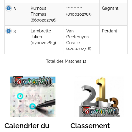
3
Kurnous
***********
Gagnant
Thomas
(8300202783)
(8600202756)
3
Lambrette
Van
Perdant
Julien
Geeteruyen
(0700202813)
Coralie
(4200202716)
Total des Matches 12
Calendrier du
Classement