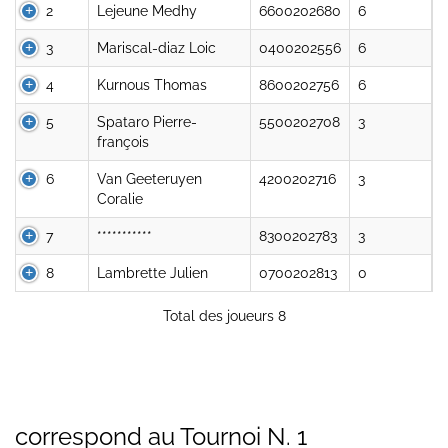
2
Lejeune Medhy
6600202680
6
3
Mariscal-diaz Loic
0400202556
6
4
Kurnous Thomas
8600202756
6
5
Spataro Pierre-
5500202708
3
françois
6
Van Geeteruyen
4200202716
3
Coralie
7
***********
8300202783
3
8
Lambrette Julien
0700202813
0
Total des joueurs 8
correspond au Tournoi N. 1