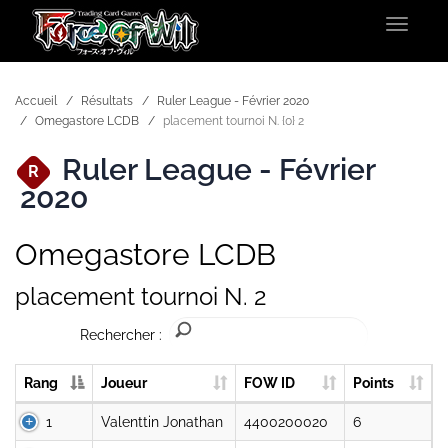
Toggle
navigat
Accueil
Résultats
Ruler League - Février 2020
Omegastore LCDB
placement tournoi N. {0} 2
Ruler League - Février
R
2020
Omegastore LCDB
placement tournoi N. 2
Rechercher :
Rang
Joueur
FOW ID
Points
1
Valenttin Jonathan
4400200020
6