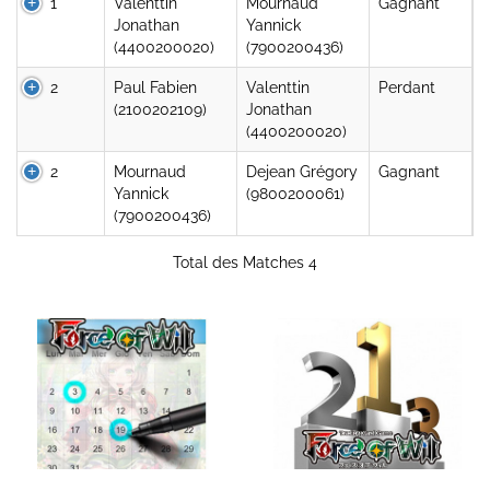
1
Valenttin
Mournaud
Gagnant
Jonathan
Yannick
(4400200020)
(7900200436)
2
Paul Fabien
Valenttin
Perdant
(2100202109)
Jonathan
(4400200020)
2
Mournaud
Dejean Grégory
Gagnant
Yannick
(9800200061)
(7900200436)
Total des Matches 4