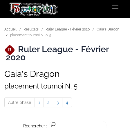
Toggle
navigat
Accueil
Résultats
Ruler League - Février 2020
Gaia's Dragon
placement tournoi N. {0} 5
Ruler League - Février
R
2020
Gaia's Dragon
placement tournoi N. 5
Autre phase
1
2
3
4
Rechercher :