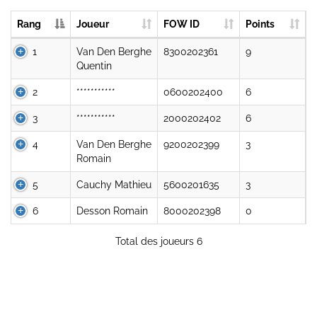
Rang
Joueur
FOW ID
Points
1
Van Den Berghe
8300202361
9
Quentin
2
***********
0600202400
6
3
***********
2000202402
6
4
Van Den Berghe
9200202399
3
Romain
5
Cauchy Mathieu
5600201635
3
6
Desson Romain
8000202398
0
Total des joueurs 6