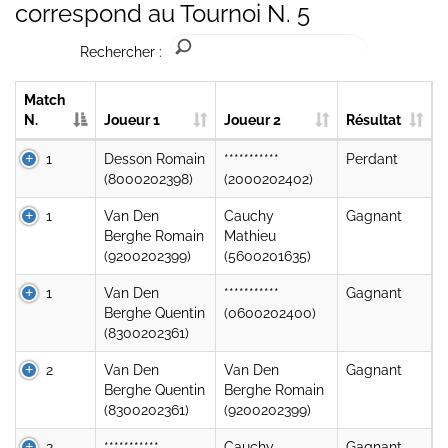
correspond au Tournoi N. 5
Rechercher :
Match
N.
Joueur 1
Joueur 2
Résultat
1
Desson Romain
***********
Perdant
(8000202398)
(2000202402)
1
Van Den
Cauchy
Gagnant
Berghe Romain
Mathieu
(9200202399)
(5600201635)
1
Van Den
***********
Gagnant
Berghe Quentin
(0600202400)
(8300202361)
2
Van Den
Van Den
Gagnant
Berghe Quentin
Berghe Romain
(8300202361)
(9200202399)
2
***********
Cauchy
Gagnant