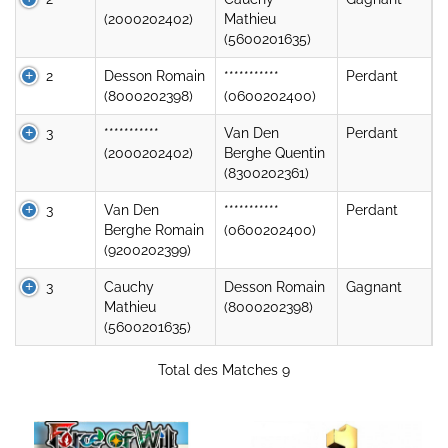
(2000202402)
Mathieu
(5600201635)
2
Desson Romain
***********
Perdant
(8000202398)
(0600202400)
3
***********
Van Den
Perdant
(2000202402)
Berghe Quentin
(8300202361)
3
Van Den
***********
Perdant
Berghe Romain
(0600202400)
(9200202399)
3
Cauchy
Desson Romain
Gagnant
Mathieu
(8000202398)
(5600201635)
Total des Matches 9