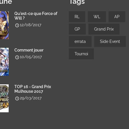
 une
Tags
Qu'est-ce que Force of
RL
WL
AP
Will ?
12/08/2017
GP
Grand Prix
errata
Side Event
Comment jouer
Tournoi
10/05/2017
TOP 16 - Grand Prix
Mulhouse 2017
29/03/2017