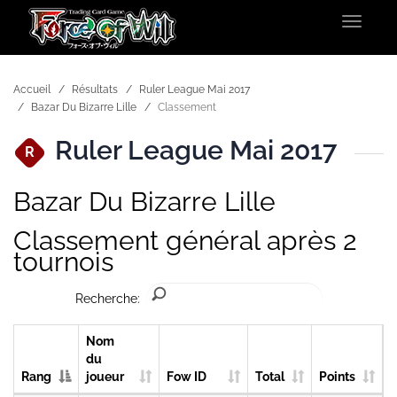
Toggle
navigat
Accueil
Résultats
Ruler League Mai 2017
Bazar Du Bizarre Lille
Classement
Ruler League Mai 2017
R
Bazar Du Bizarre Lille
Classement général après 2
tournois
Recherche:
Nom
du
Rang
joueur
Fow ID
Total
Points