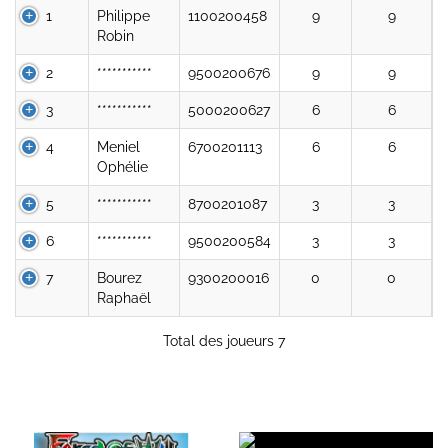
1
Philippe
1100200458
9
9
Robin
2
***********
9500200676
9
9
3
***********
5000200627
6
6
4
Meniel
6700201113
6
6
Ophélie
5
***********
8700201087
3
3
6
***********
9500200584
3
3
7
Bourez
9300200016
0
0
Raphaël
Total des joueurs 7