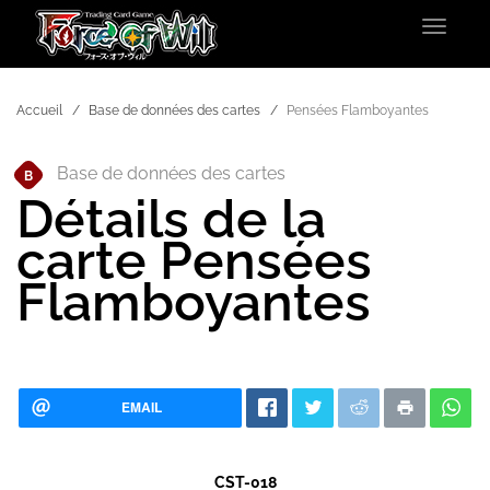
Toggle
navigat
Accueil
Base de données des cartes
Pensées Flamboyantes
Base de données des cartes
B
Détails de la
carte Pensées
Flamboyantes
EMAIL
CST-018