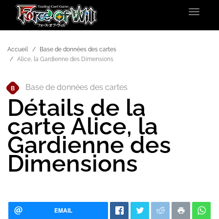
Toggle
navigat
Accueil
Base de données des cartes
Alice, la Gardienne des Dimensions
Base de données des cartes
B
Détails de la
carte Alice, la
Gardienne des
Dimensions
EMAIL