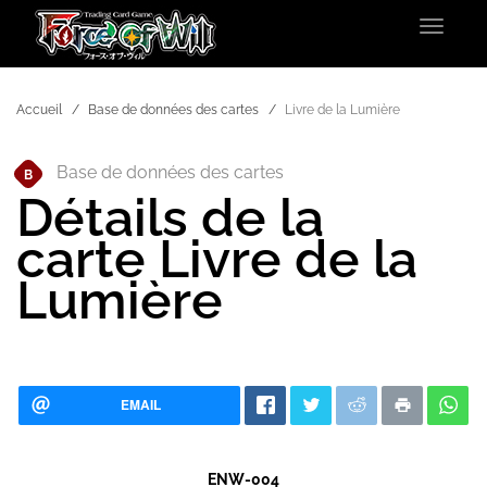
Toggle
navigat
Accueil
Base de données des cartes
Livre de la Lumière
Base de données des cartes
B
Détails de la
carte Livre de la
Lumière
EMAIL
ENW-004