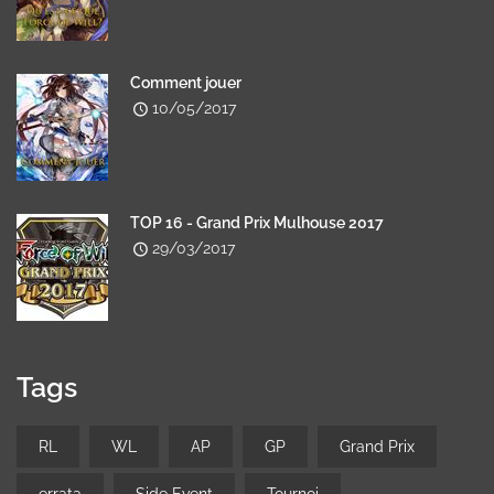
Comment jouer
10/05/2017
TOP 16 - Grand Prix Mulhouse 2017
29/03/2017
Tags
RL
WL
AP
GP
Grand Prix
errata
Side Event
Tournoi