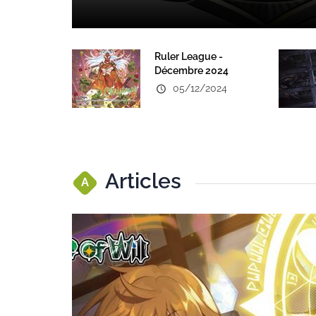
Ruler League -
Décembre 2024
05/12/2024
Articles
A