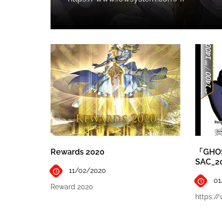
Rewards 2020
「GHOS
SAC_2
11/02/2020
01
Reward 2020
https:/