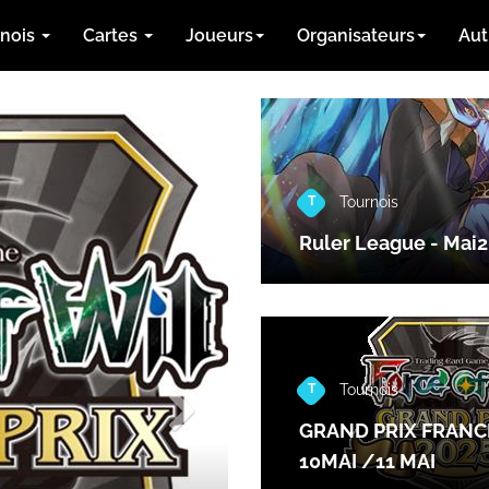
rnois
Cartes
Joueurs
Organisateurs
Aut
T
Tournois
Ruler League - Mai
T
Tournois
GRAND PRIX FRANCE
10MAI /11 MAI