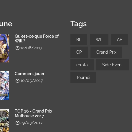
 une
Tags
Qu'est-ce que Force of
RL
WL
AP
Will ?
12/08/2017
GP
Grand Prix
errata
Side Event
Comment jouer
Tournoi
10/05/2017
TOP 16 - Grand Prix
Mulhouse 2017
29/03/2017