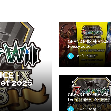
GRAND PRIX FRANCE 
Poissy 2025
22/08/2025
CE -
let 2026
GRAND PRIX FRANCE 
Lyon - 10MAI /11 MAI
18/04/2025