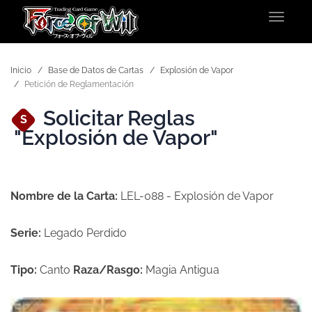
Toggle
navigat
Inicio
Base de Datos de Cartas
Explosión de Vapor
Petición de Reglamentación
Solicitar Reglas
S
"Explosión de Vapor"
Nombre de la Carta:
LEL-088 - Explosión de Vapor
Serie:
Legado Perdido
Tipo:
Canto
Raza/Rasgo:
Magia Antigua