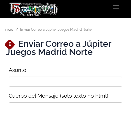
Toggle
navigat
Inicio
Enviar Correo a Júpiter Juegos Madrid Norte
Enviar Correo a Júpiter
E
Juegos Madrid Norte
Asunto
Cuerpo del Mensaje (solo texto no html)