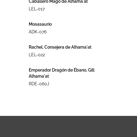
Caballero Mago de Alhama´at
LEL-017
Mosasaurio
ADK-076
Rachel, Consejera de Alhama'at
LEL-022
Emperador Dragón de Ébano, Gill
Alhama'at
RDE-060J