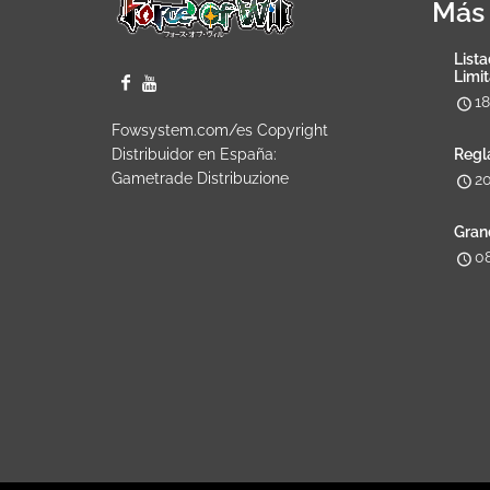
Más 
Lista
Limi
1
Fowsystem.com/es Copyright
Distribuidor en España:
Regl
Gametrade Distribuzione
2
Gran
0