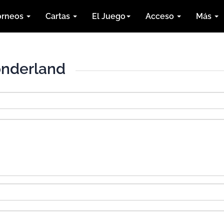
orneos
Cartas
El Juego
Acceso
Más
onderland