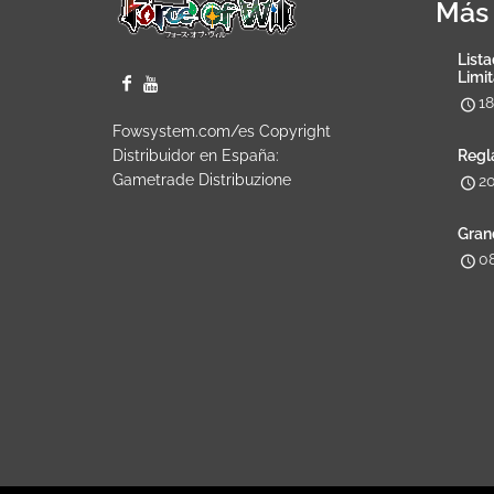
Más 
Lista
Limi
1
Fowsystem.com/es Copyright
Distribuidor en España:
Regl
Gametrade Distribuzione
2
Gran
0