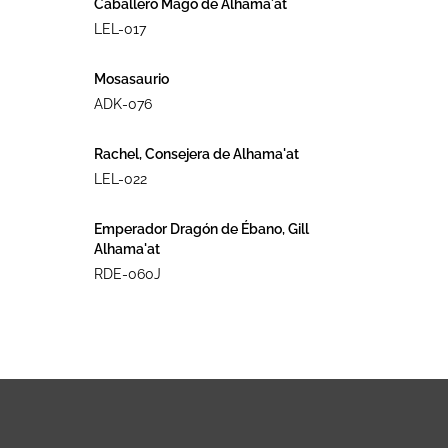
Caballero Mago de Alhama´at
LEL-017
Mosasaurio
ADK-076
Rachel, Consejera de Alhama'at
LEL-022
Emperador Dragón de Ébano, Gill
Alhama'at
RDE-060J