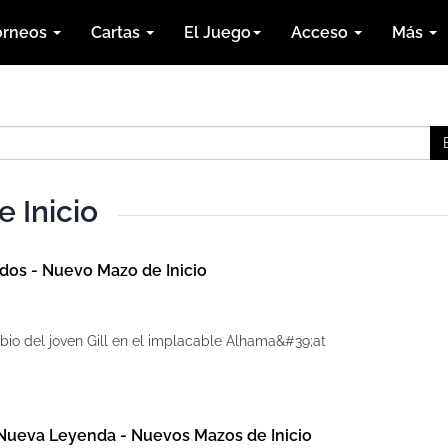
orneos
Cartas
El Juego
Acceso
Más
 Inicio
dos - Nuevo Mazo de Inicio
bio del joven Gill en el implacable Alhama&#39;at
 Nueva Leyenda - Nuevos Mazos de Inicio