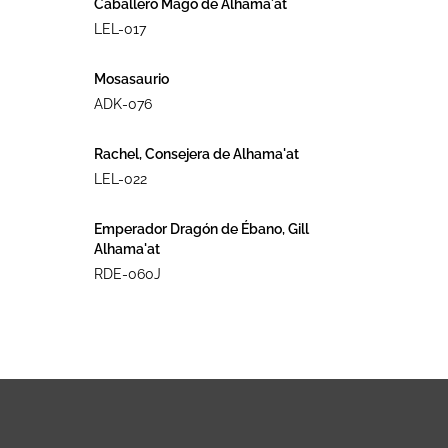
Caballero Mago de Alhama´at
LEL-017
Mosasaurio
ADK-076
Rachel, Consejera de Alhama'at
LEL-022
Emperador Dragón de Ébano, Gill
Alhama'at
RDE-060J