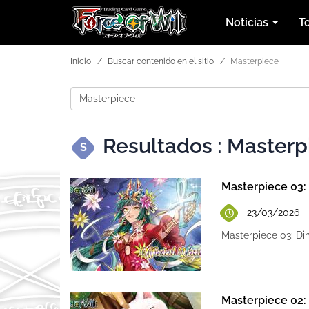
Noticias
T
Inicio
Buscar contenido en el sitio
Masterpiece
Resultados : Masterp
S
Masterpiece 03:
23/03/2026
Masterpiece 03: D
Masterpiece 02: