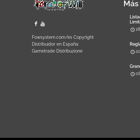
Más 
Lista
Limi
1
Fowsystem.com/es Copyright
Distribuidor en España:
Regl
Gametrade Distribuzione
2
Gran
0