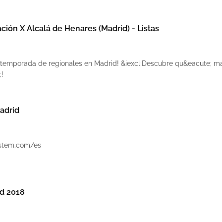
ión X Alcalá de Henares (Madrid) - Listas
 temporada de regionales en Madrid! &iexcl;Descubre qu&eacute; m
;!
adrid
ystem.com/es
id 2018