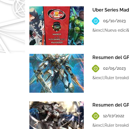
Uber Series Mad
05/10/2023
&iexcl;Nueva edici
Resumen del GP
02/05/2023
&iexcl;Ruler break
Resumen del GP
12/07/2022
&iexcl;Ruler break