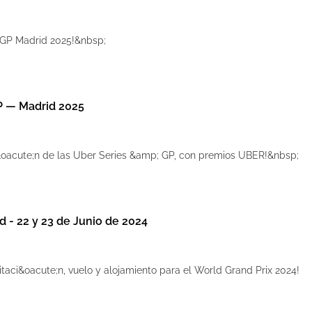
 GP Madrid 2025!&nbsp;
P — Madrid 2025
&oacute;n de las Uber Series &amp; GP, con premios UBER!&nbsp;
d - 22 y 23 de Junio de 2024
itaci&oacute;n, vuelo y alojamiento para el World Grand Prix 2024!