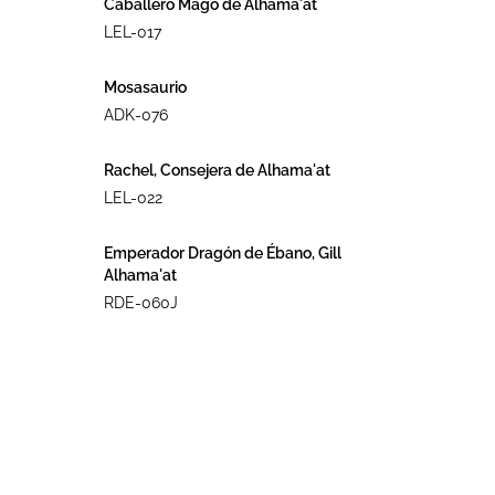
Caballero Mago de Alhama´at
LEL-017
Mosasaurio
ADK-076
Rachel, Consejera de Alhama'at
LEL-022
Emperador Dragón de Ébano, Gill
Alhama'at
RDE-060J