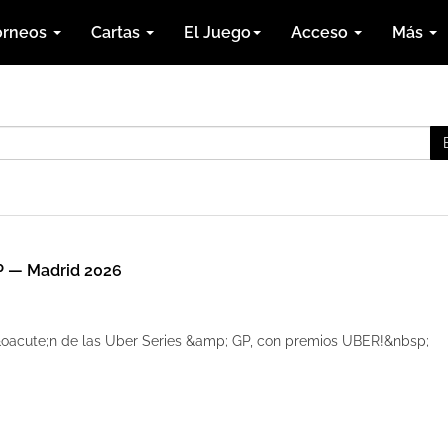
orneos
Cartas
El Juego
Acceso
Más
P — Madrid 2026
&oacute;n de las Uber Series &amp; GP, con premios UBER!&nbsp;