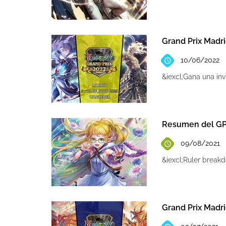
Grand Prix Madri
10/06/2022
&iexcl;Gana una inv
Resumen del GP
09/08/2021
&iexcl;Ruler break
Grand Prix Madr