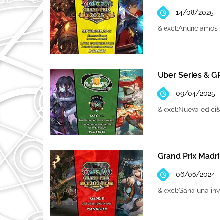
14/08/2025
&iexcl;Anunciamos
Uber Series & G
09/04/2025
&iexcl;Nueva edici
Grand Prix Madri
06/06/2024
&iexcl;Gana una inv