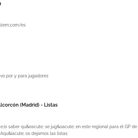
9
ystem.com/es
ivo por y para jugadores
Alcorcón (Madrid) - Listas
e;is saber qu&eacute; se jug&oacute; en este regional para el GP de
Aqu&iacute; os dejamos las listas