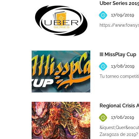
Uber Series 201
17/09/2019
https://www.fows
III MissPlay Cup
13/08/2019
Tu torneo competit
Regional Crisis 
17/06/2019
&iquest;Quer&eacut
Zaragoza de 2019? 