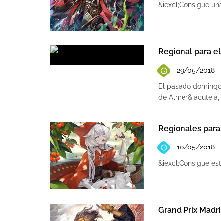
&iexcl;Consigue un
Regional para el
29/05/2018
El pasado domingo 
de Almer&iacute;a, 
Regionales para 
10/05/2018
&iexcl;Consigue es
Grand Prix Madr