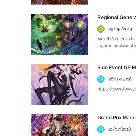
Regional Generac
29/05/2019
&iexcl;Comienza la
jugaron aqu&iacute
Side Event GP M
28/07/2018
https://www.fows
Grand Prix Madr
21/07/2018