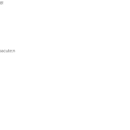
8!
oacute;n