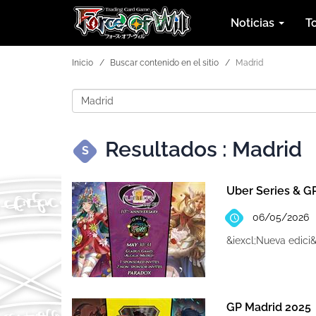
Noticias
T
Inicio
Buscar contenido en el sitio
Madrid
Resultados : Madrid
S
Uber Series & G
06/05/2026
&iexcl;Nueva edici
GP Madrid 2025