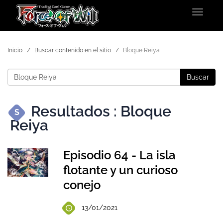
Toggle
navigat
Inicio
Buscar contenido en el sitio
Bloque Reiya
Buscar
Resultados : Bloque
S
Reiya
Episodio 64 - La isla
flotante y un curioso
conejo
13/01/2021