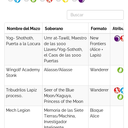
Nombre del Mazo
Soberano
Formato
Atributo
Nombre del Mazo
Soberano
Formato
Atributo
Yog- Shothoth,
Umr at-Tawill, Maestro
New
Puerta a la Locura
de las 1000
Frontiers
Llaves/Yog-Sothoth,
(Alice +
el Caos de las 1000
Lapis)
Puertas
Wingolf Academy
Aliasse/Aliasse
Wanderer
Stonk
Tribudrilos Lapiz
Seer of the Blue
Wanderer
proceso..
Moon/Kaguya,
Princess of the Moon
Mech Legion
Memoria de las Siete
Bloque
Tierras/Machina,
Alice
Investigador
Inteligente