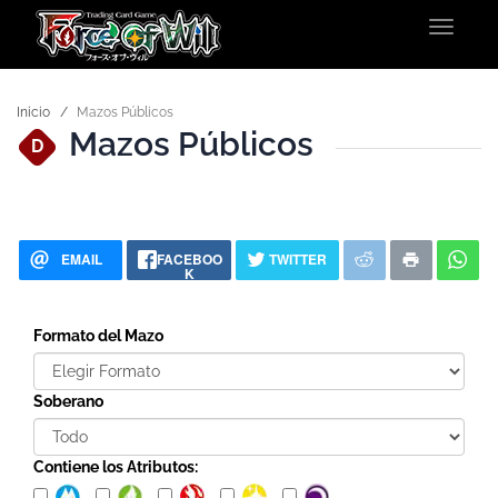
Toggle
navigat
Inicio
Mazos Públicos
Mazos Públicos
D
EMAIL
FACEBOO
TWITTER
K
Formato del Mazo
Soberano
Contiene los Atributos: