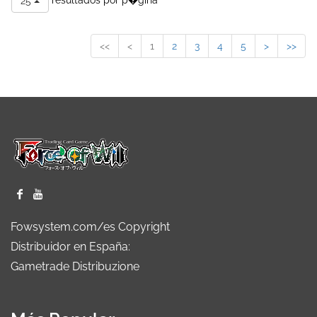
25
Maga del Espíritu
(Lapis +
Sagrado
Reiya)
<<
<
1
2
3
4
5
>
>>
Ayu, espadachina
Ayu, Espadachina
New
Lunar/Ayu,
Frontiers
Espadachina
(Lapis +
Chamánica
Reiya)
Beast in the wind
Nyarlathotep, Maestra
Wanderer
del Juego/Orden del
Caos
Burn/Control
Brandhardt, Stern
Wanderer
Llameante
Eins Low Cost
Eins
Wanderer
Fowsystem.com/es Copyright
Distribuidor en España:
Gametrade Distribuzione
asuka LC
Chiquillo de la Luna
Wanderer
de Oscuridad