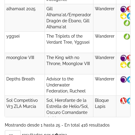
alhamaat 2025
Gill
Wanderer
Alhama'at/Emperador
Dragón de Ébano, Gill
Alhama'at
yggsei
The Triplets of the
Wanderer
Verdant Tree, Yggssei
moonglow VIII
The King with no
Wanderer
Throne, Moonglow VIII
Depths Breath
Advisor to the
Wanderer
Underwater
Federation, Rucheel
Sol Competitivo
Sol, Hierofante de la
Bloque
Vr3 ZLA Murcia
Estrella de Helio/Sol,
Lapis
Oscuro Comandante
de Vapor
Mostrando desde 1 hasta 25 - En total 416 resultados
Charlotte control
Charlotte, la Chica
New
Resuelta/Charlotte, la
Frontiers
resultados por p�gina