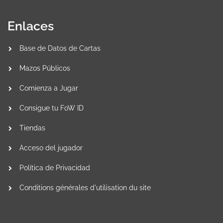
Demoníaco/Wolfgang,
Guía del Mundo
Demoníaco
Enlaces
Welser Cheap
Welser, el Progenitor
Wanderer
de la Magia/Welser, el
Base de Datos de Cartas
Progenitor de la Magia
Mazos Públicos
B I G F E E T
Kaguya, Amiga de
Wanderer
Otro Mundo/Kaguya,
Comienza a Jugar
Salvadora Luz de Luna
Consigue tu FoW ID
Pum te pego
Aristella, Príncipe
Wanderer
Ascendente de la
Tiendas
Luna Carmesí
Aristella Kebab
Aristella, Príncipe
Wanderer
Acceso del jugador
Gemelo
Política de Privacidad
Conditions générales d'utilisation du site