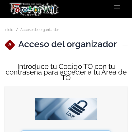
Toggle
navigat
Inicio
Acceso del organizador
Acceso del organizador
A
Introduce tu Codigo TO con tu
contraseña para acceder a tu Área de
TO