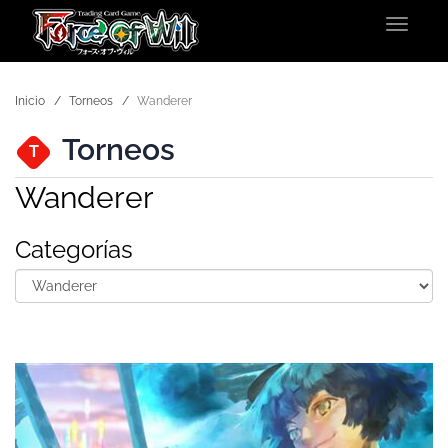
Toggle
navigat
Inicio
Torneos
Wanderer
Torneos
T
Wanderer
Categorías