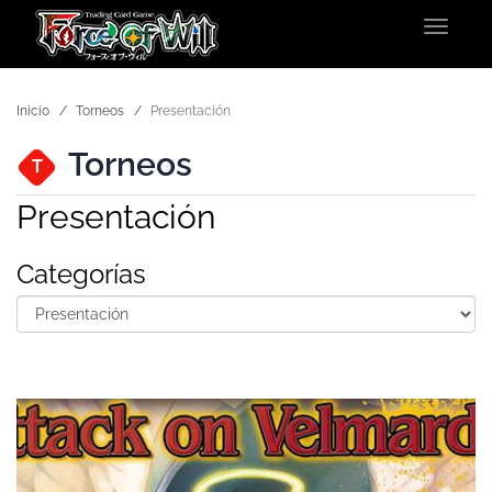
Toggle
navigat
Inicio
Torneos
Presentación
Torneos
T
Presentación
Categorías