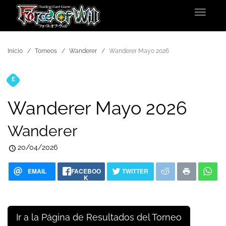
Toggle
navigat
Inicio
Torneos
Wanderer
Wanderer Mayo 2026
E
Torneos
Wanderer Mayo 2026
Wanderer
20/04/2026
EMAIL
FACEBOO
TWITTER
K
Ir a la Página de Resultados del Torneo