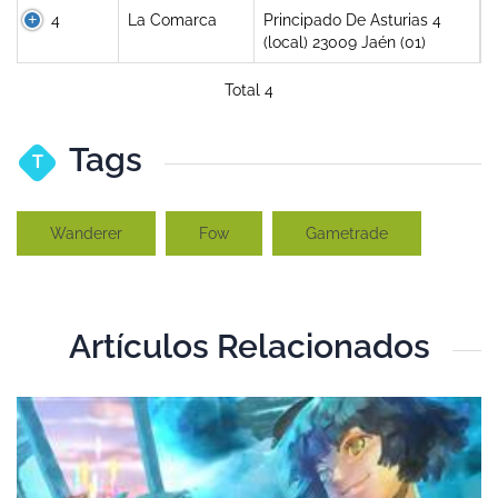
4
La Comarca
Principado De Asturias 4
(local) 23009 Jaén (01)
Total 4
Tags
T
Wanderer
Fow
Gametrade
Artículos Relacionados
T