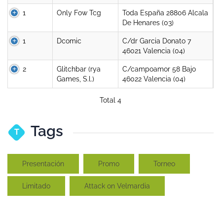
1
Only Fow Tcg
Toda España 28806 Alcala
De Henares (03)
1
Dcomic
C/dr Garcia Donato 7
46021 Valencia (04)
2
Glitchbar (rya
C/campoamor 58 Bajo
Games, S.l.)
46022 Valencia (04)
Total 4
Tags
T
Presentación
Promo
Torneo
Limitado
Attack on Velmardia