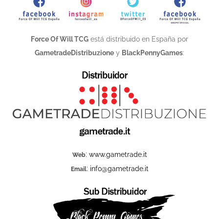
Force Of Will TCG
está distribuido en España por
GametradeDistribuzione
y
BlackPennyGames
:
:
www.gametrade.it
Web
:
info@gametrade.it
Email