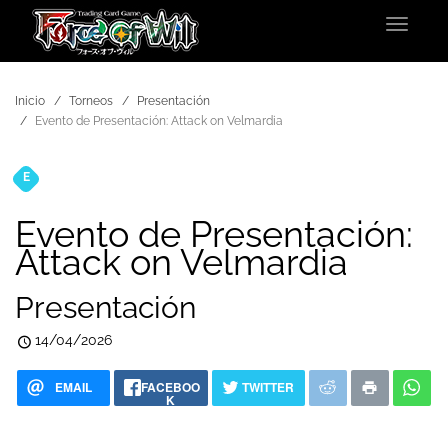
Toggle
navigat
Inicio
Torneos
Presentación
Evento de Presentación: Attack on Velmardia
E
Torneos
Evento de Presentación:
Attack on Velmardia
Presentación
14/04/2026
EMAIL
FACEBOO
TWITTER
K