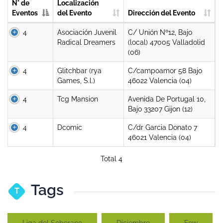
N° de
Localización
Eventos
del Evento
Dirección del Evento
4
Asociación Juvenil
C/ Unión Nº12, Bajo
Radical Dreamers
(local) 47005 Valladolid
(06)
4
Glitchbar (rya
C/campoamor 58 Bajo
Games, S.l.)
46022 Valencia (04)
4
Tcg Mansion
Avenida De Portugal 10,
Bajo 33207 Gijon (12)
4
Dcomic
C/dr Garcia Donato 7
46021 Valencia (04)
Total 4
Tags
T
Liga del Soberano
Diciembre
Fow