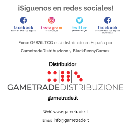
¡Siguenos en redes sociales!
Force Of Will TCG
está distribuido en España por
GametradeDistribuzione
y
BlackPennyGames
:
:
www.gametrade.it
Web
:
info@gametrade.it
Email