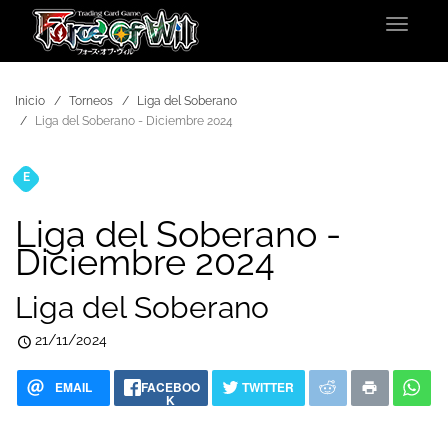
Toggle
navigat
Inicio
Torneos
Liga del Soberano
Liga del Soberano - Diciembre 2024
E
Torneos
Liga del Soberano -
Diciembre 2024
Liga del Soberano
21/11/2024
EMAIL
FACEBOO
TWITTER
K