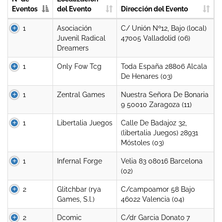
Eventos
del Evento
Dirección del Evento
1
Asociación
C/ Unión Nº12, Bajo (local)
Juvenil Radical
47005 Valladolid (06)
Dreamers
1
Only Fow Tcg
Toda España 28806 Alcala
De Henares (03)
1
Zentral Games
Nuestra Señora De Bonaria
9 50010 Zaragoza (11)
1
Libertalia Juegos
Calle De Badajoz 32,
(libertalia Juegos) 28931
Móstoles (03)
1
Infernal Forge
Velia 83 08016 Barcelona
(02)
2
Glitchbar (rya
C/campoamor 58 Bajo
Games, S.l.)
46022 Valencia (04)
2
Dcomic
C/dr Garcia Donato 7