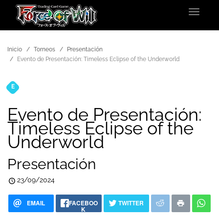
Toggle
navigat
Inicio
Torneos
Presentación
Evento de Presentación: Timeless Eclipse of the Underworld
E
Torneos
Evento de Presentación:
Timeless Eclipse of the
Underworld
Presentación
23/09/2024
EMAIL
FACEBOO
TWITTER
K