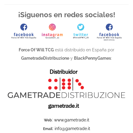
¡Siguenos en redes sociales!
Force Of Will TCG
está distribuido en España por
GametradeDistribuzione
y
BlackPennyGames
:
:
www.gametrade.it
Web
:
info@gametrade.it
Email