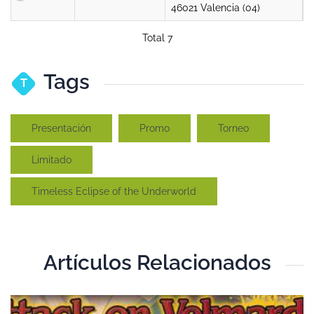
46021 Valencia (04)
Total 7
Tags
T
Presentación
Promo
Torneo
Limitado
Timeless Eclipse of the Underworld
Artículos Relacionados
T