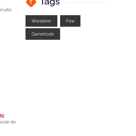
Tags
T
rcuito
Wanderer
Fow
Gametrade
to
:
ición de