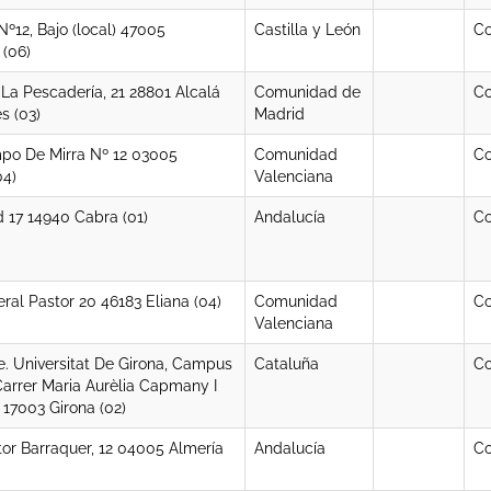
º12, Bajo (local) 47005
Castilla y León
Co
 (06)
La Pescadería, 21 28801 Alcalá
Comunidad de
Co
s (03)
Madrid
po De Mirra Nº 12 03005
Comunidad
Co
04)
Valenciana
d 17 14940 Cabra (01)
Andalucía
Co
ral Pastor 20 46183 Eliana (04)
Comunidad
Co
Valenciana
ae. Universitat De Girona, Campus
Cataluña
Co
 Carrer Maria Aurèlia Capmany I
 17003 Girona (02)
tor Barraquer, 12 04005 Almería
Andalucía
Co