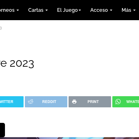
orneos
Cartas
El Juego
Acceso
Más
3
e 2023
WITTER
REDDIT
PRINT
WHAT