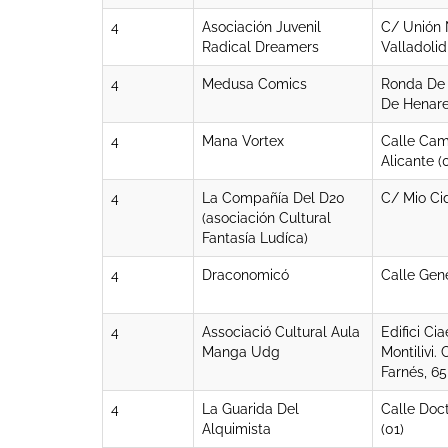
4
Asociación Juvenil
C/ Unión N
Radical Dreamers
Valladolid
4
Medusa Comics
Ronda De 
De Henare
4
Mana Vortex
Calle Cam
Alicante (
4
La Compañía Del D20
C/ Mio Ci
(asociación Cultural
Fantasía Ludíca)
4
Draconomicó
Calle Gene
4
Associació Cultural Aula
Edifici Ci
Manga Udg
Montilivi.
Farnés, 65
4
La Guarida Del
Calle Doc
Alquimista
(01)