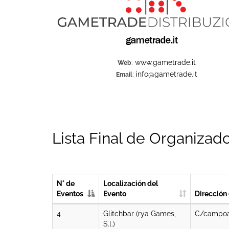
:
www.gametrade.it
Web
:
info@gametrade.it
Email
Lista Final de Organizado
N° de
Localización del
Eventos
Evento
Dirección
4
Glitchbar (rya Games,
C/campoam
S.l.)