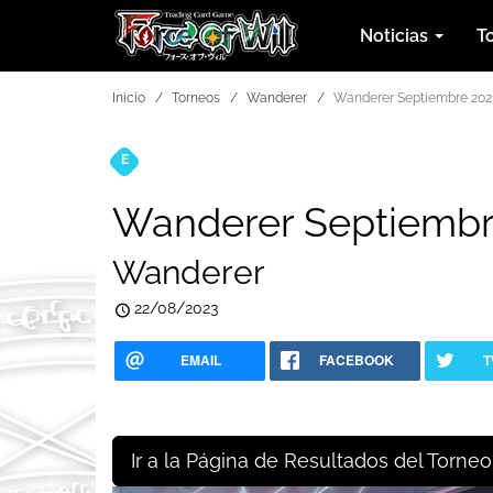
Noticias
T
Inicio
Torneos
Wanderer
Wanderer Septiembre 202
E
Torneos
Wanderer Septiembr
Wanderer
22/08/2023
EMAIL
FACEBOOK
T
Ir a la Página de Resultados del Torneo