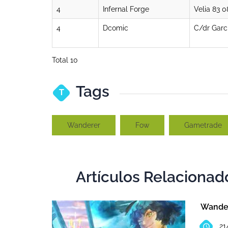
4
Infernal Forge
Velia 83 0
4
Dcomic
C/dr Garc
Total 10
Tags
T
Wanderer
Fow
Gametrade
Artículos Relacionad
T
Wander
21