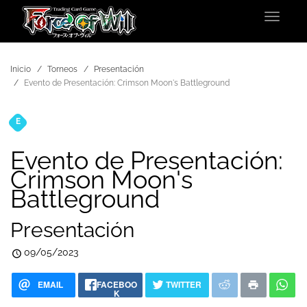
Toggle
navigat
Inicio
Torneos
Presentación
Evento de Presentación: Crimson Moon's Battleground
E
Torneos
Evento de Presentación:
Crimson Moon's
Battleground
Presentación
09/05/2023
EMAIL
FACEBOO
TWITTER
K