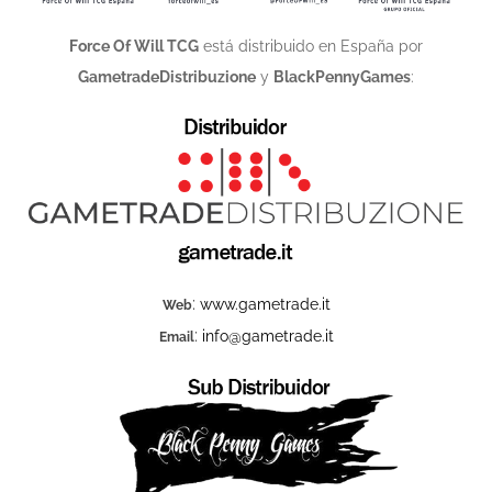
Force Of Will TCG
está distribuido en España por
GametradeDistribuzione
y
BlackPennyGames
:
:
www.gametrade.it
Web
:
info@gametrade.it
Email