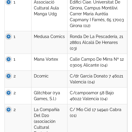
1
Associació
Edifici Ciae. Universitat De
Cultural Aula
Girona, Campus Montilivi.
Manga Udg
Carrer Maria Aurèlia
Capmany I Farnés, 65 17003
Girona (02)
1
Medusa Comics
Ronda De La Pescadería, 21
28801 Alcalá De Henares
(03)
1
Mana Vortex
Calle Campo De Mirra Nº 12
03005 Alicante (04)
2
Dcomic
C/dr Garcia Donato 7 46021
Valencia (04)
2
Glitchbar (rya
C/campoamor 58 Bajo
Games, S.l.)
46022 Valencia (04)
2
La Compañía
C/ Mio Cid 17 14940 Cabra
Del D20
(01)
(asociación
Cultural