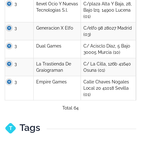
3
Ilevel Ocio Y Nuevas
C/plaza Alta Y Baja, 28,
Tecnologias S.l.
Bajo Izq. 14900 Lucena
(01)
3
Generacion X Elfo
C/elfo 98 28027 Madrid
(03)
3
Dual Games
C/ Acisclo Díaz, 5 Bajo
30005 Murcia (10)
3
La Trastienda De
C/ La Cilla, 126b 41640
Graíograman
Osuna (01)
3
Empire Games
Calle Chaves Nogales
Local 20 41018 Sevilla
(01)
Total 64
Tags
T