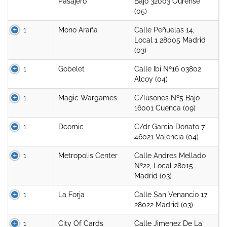
Pasajero
Bajo 32003 Ourense
(05)
1
Mono Araña
Calle Peñuelas 14,
Local 1 28005 Madrid
(03)
1
Gobelet
Calle Ibi Nº16 03802
Alcoy (04)
1
Magic Wargames
C/lusones Nº5 Bajo
16001 Cuenca (09)
1
Dcomic
C/dr Garcia Donato 7
46021 Valencia (04)
1
Metropolis Center
Calle Andres Mellado
Nº22, Local 28015
Madrid (03)
1
La Forja
Calle San Venancio 17
28022 Madrid (03)
1
City Of Cards
Calle Jimenez De La