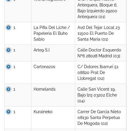
Antequera, Bloque 6,
Bajo Izquierdo 29200
Antequera (01)
1
La Pifia Del Liche /
Avd Del Tejar Local 23
Papeleria El Buho
11500 El Puerto De
Sabio
Santa Maria (01)
1
Arte9 S.l
Calle Doctor Esquerdo
Nº6 28028 Madrid (03)
1
Cartonazos
C/ Dolores Ibarruri 51
08820 Prat De
Llobregat (02)
1
Homelands
Calle San Vicent 19,
Bajo Izq 03202 Elche
(04)
1
Kuraineko
Carrer De Garcia Nieto
08130 Santa Perpetua
De Mogoda (02)