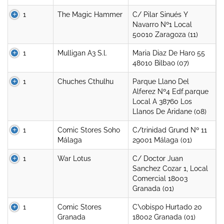
1
The Magic Hammer
C/ Pilar Sinués Y
Navarro Nº1 Local
50010 Zaragoza (11)
1
Mulligan A3 S.l.
Maria Diaz De Haro 55
48010 Bilbao (07)
1
Chuches Cthulhu
Parque Llano Del
Alferez Nº4 Edf.parque
Local A 38760 Los
Llanos De Aridane (08)
1
Comic Stores Soho
C/trinidad Grund Nº 11
Málaga
29001 Málaga (01)
1
War Lotus
C/ Doctor Juan
Sanchez Cozar 1, Local
Comercial 18003
Granada (01)
1
Comic Stores
C\obispo Hurtado 20
Granada
18002 Granada (01)