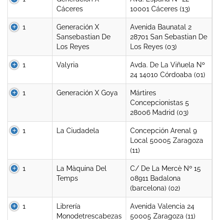
Cáceres
10001 Cáceres (13)
1
Generación X
Avenida Baunatal 2
Sansebastian De
28701 San Sebastian De
Los Reyes
Los Reyes (03)
1
Valyria
Avda. De La Viñuela Nº
24 14010 Córdoaba (01)
1
Generación X Goya
Mártires
Concepcionistas 5
28006 Madrid (03)
1
La Ciudadela
Concepción Arenal 9
Local 50005 Zaragoza
(11)
1
La Màquina Del
C/ De La Mercè Nº 15
Temps
08911 Badalona
(barcelona) (02)
1
Librería
Avenida Valencia 24
Monodetrescabezas
50005 Zaragoza (11)