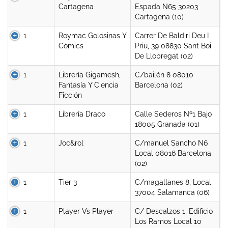
Cartagena
Espada N65 30203
Cartagena (10)
1
Roymac Golosinas Y
Carrer De Baldiri Deu I
Cómics
Priu, 39 08830 Sant Boi
De Llobregat (02)
1
Librería Gigamesh,
C/bailén 8 08010
Fantasía Y Ciencia
Barcelona (02)
Ficción
1
Librería Draco
Calle Sederos Nº1 Bajo
18005 Granada (01)
1
Joc&rol
C/manuel Sancho N6
Local 08016 Barcelona
(02)
1
Tier 3
C/magallanes 8, Local
37004 Salamanca (06)
1
Player Vs Player
C/ Descalzos 1, Edificio
Los Ramos Local 10