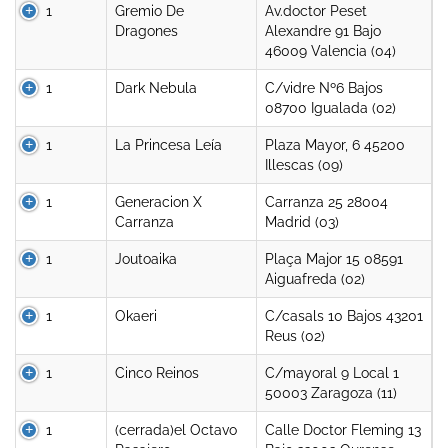
1
Gremio De
Av.doctor Peset
Dragones
Alexandre 91 Bajo
46009 Valencia (04)
1
Dark Nebula
C/vidre Nº6 Bajos
08700 Igualada (02)
1
La Princesa Leía
Plaza Mayor, 6 45200
Illescas (09)
1
Generacion X
Carranza 25 28004
Carranza
Madrid (03)
1
Joutoaika
Plaça Major 15 08591
Aiguafreda (02)
1
Okaeri
C/casals 10 Bajos 43201
Reus (02)
1
Cinco Reinos
C/mayoral 9 Local 1
50003 Zaragoza (11)
1
(cerrada)el Octavo
Calle Doctor Fleming 13