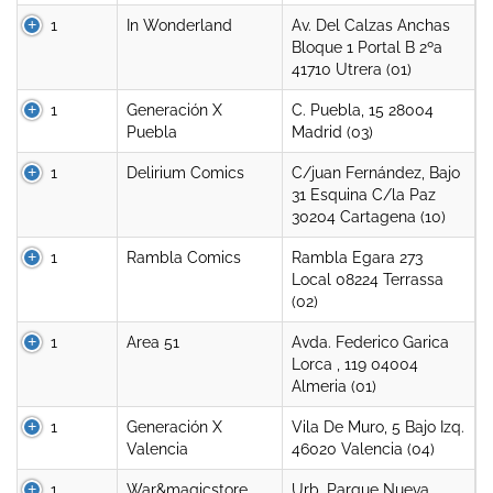
1
In Wonderland
Av. Del Calzas Anchas
Bloque 1 Portal B 2ºa
41710 Utrera (01)
1
Generación X
C. Puebla, 15 28004
Puebla
Madrid (03)
1
Delirium Comics
C/juan Fernández, Bajo
31 Esquina C/la Paz
30204 Cartagena (10)
1
Rambla Comics
Rambla Egara 273
Local 08224 Terrassa
(02)
1
Area 51
Avda. Federico Garica
Lorca , 119 04004
Almeria (01)
1
Generación X
Vila De Muro, 5 Bajo Izq.
Valencia
46020 Valencia (04)
1
War&magicstore
Urb. Parque Nueva