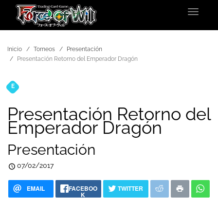
Toggle
navigat
Inicio
Torneos
Presentación
Presentación Retorno del Emperador Dragón
E
Torneos
Presentación Retorno del
Emperador Dragón
Presentación
07/02/2017
EMAIL
FACEBOO
TWITTER
K