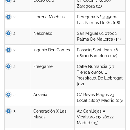
2
Doctorocio
C/ Colón 7 50007
Zaragoza (11)
2
Libreria Moebius
Peregrina Nº 3 35002
Las Palmas De Gc (08)
2
Nekoneko
San Miguel 62 07002
Palma De Mallorca (14)
2
Ingenio Bcn Games
Passeig Sant Joan, 16
08010 Barcelona (02)
2
Freegame
Calle Numancia 5-7
Tienda 08906 L
´hospitalet De Llobregat
(02)
2
Arkania
C/ Reyes Magos 23
Local 28007 Madrid (03)
3
Generación X Las
Av. Canillejas A
Musas
Vicalvaro 113 28022
Madrid (03)