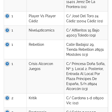
11401 Jerez De La
Frontera (01)
1
Player Vs Player
C/ José Del Toro 24
Cádiz
Cádiz 11004 Cádiz (01)
1
Nivel426comics
C/ Alfileritos 15 Bajo
45003 Toledo (09)
1
Rebellion
Calle Badajoz 29,
Tienda Rebellion 28931
Mostoles (03)
1
Crisis Alcorcon
C/ Princesa Doña Sofía,
Juegos
Nº 3. Local 2. Posterior,
Entrada Al Local Por
Plaza Príncipes De
España, S/n 28924
Alcorcón (03)
2
Kritik
C/ Cardona 1-d 08500
Vic (02)