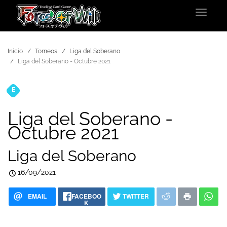
Toggle
navigat
Inicio
Torneos
Liga del Soberano
Liga del Soberano - Octubre 2021
E
Torneos
Liga del Soberano -
Octubre 2021
Liga del Soberano
16/09/2021
EMAIL
FACEBOO
TWITTER
K