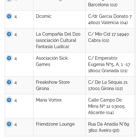
Barcelona (02)
4
Dcomic
C/dr Garcia Donato 7
46021 Valencia (04)
4
La Compañía Del D20
C/ Mio Cid 17 14940
(asociación Cultural
Cabra (01)
Fantasía Ludíca)
4
Asociación Sick
C/ Emperatriz
Games
Eugenia Nº5, A, 1 -17
18002 Granada (01)
4
Freakshow Store
C/ De La Sèquia 21
Girona
17001 Girona (02)
4
Mana Vortex
Calle Campo De
Mirra Nº 12 03005
Alicante (04)
4
Friendzone Lounge
Rua Da Anadia N°69
3810 Aveiro (pt)