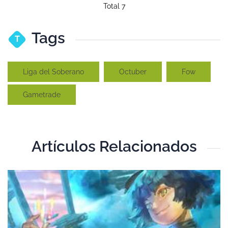
Total 7
Tags
T
Liga del Soberano
Octuber
Fow
Gametrade
Artículos Relacionados
T