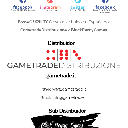
Force Of Will TCG
está distribuido en España por
GametradeDistribuzione
y
BlackPennyGames
:
:
www.gametrade.it
Web
:
info@gametrade.it
Email