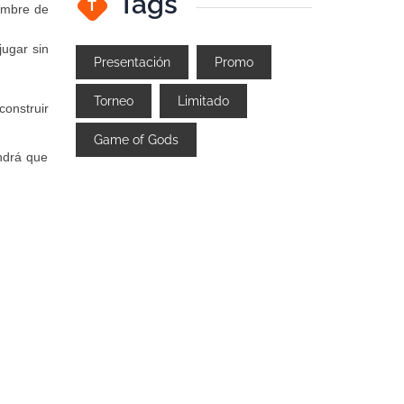
Tags
T
iembre de
jugar sin
Presentación
Promo
Torneo
Limitado
construir
Game of Gods
ndrá que