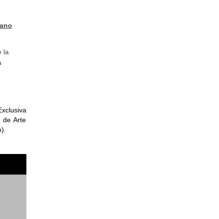
rano
 la
a
xclusiva
a de Arte
).