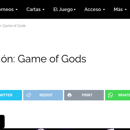
orneos
Cartas
El Juego
Acceso
Más
n: Game of Gods
ión: Game of Gods
WITTER
REDDIT
PRINT
WHAT