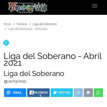
Toggle
navigat
Inicio
Torneos
Liga del Soberano
Liga del Soberano - Abril 2021
E
Torneos
Liga del Soberano - Abril
2021
Liga del Soberano
22/03/2021
EMAIL
FACEBOO
TWITTER
K