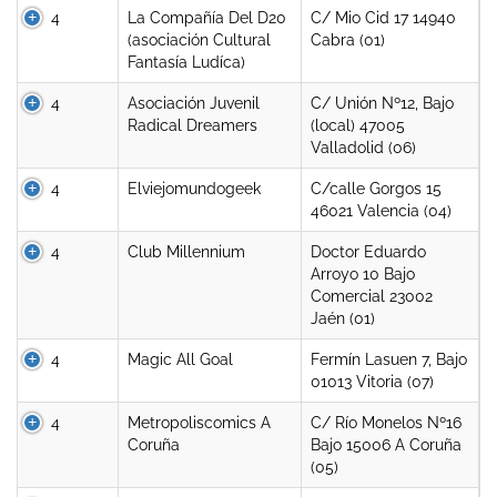
4
La Compañía Del D20
C/ Mio Cid 17 14940
(asociación Cultural
Cabra (01)
Fantasía Ludíca)
4
Asociación Juvenil
C/ Unión Nº12, Bajo
Radical Dreamers
(local) 47005
Valladolid (06)
4
Elviejomundogeek
C/calle Gorgos 15
46021 Valencia (04)
4
Club Millennium
Doctor Eduardo
Arroyo 10 Bajo
Comercial 23002
Jaén (01)
4
Magic All Goal
Fermín Lasuen 7, Bajo
01013 Vitoria (07)
4
Metropoliscomics A
C/ Río Monelos Nº16
Coruña
Bajo 15006 A Coruña
(05)