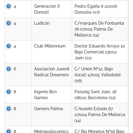
4
Generacion X
Pedro Egaña 6 20006
Donosti
Donostia (07)
4
Ludicón
C/marques De Fontsanta
76 07005 Palma De
Mallorca (14)
4
Club Millennium
Doctor Eduardo Arroyo 10
Bajo Comercial 23002
Jaén (01)
6
Asociación Juvenil
C/ Unión Nº12, Bajo
Radical Dreamers
(local) 47005 Valladolid
(06)
8
Ingenio Bcn
Passeig Sant Joan, 16
Games
08010 Barcelona (02)
8
Gamers Palma
C/eusebi Estada 67
07004 Palma De Mallorca
(14)
8
Metropoliscomics
C/ Río Monelos Nº16 Bajo