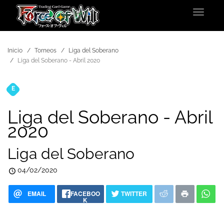
Toggle
navigat
Inicio
Torneos
Liga del Soberano
Liga del Soberano - Abril 2020
E
Torneos
Liga del Soberano - Abril
2020
Liga del Soberano
04/02/2020
EMAIL
FACEBOO
TWITTER
K