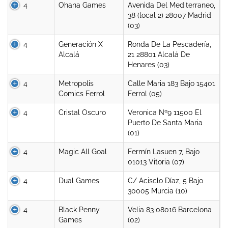
4
Ohana Games
Avenida Del Mediterraneo,
38 (local 2) 28007 Madrid
(03)
4
Generación X
Ronda De La Pescadería,
Alcalá
21 28801 Alcalá De
Henares (03)
4
Metropolis
Calle Maria 183 Bajo 15401
Comics Ferrol
Ferrol (05)
4
Cristal Oscuro
Veronica Nº9 11500 El
Puerto De Santa Maria
(01)
4
Magic All Goal
Fermín Lasuen 7, Bajo
01013 Vitoria (07)
4
Dual Games
C/ Acisclo Díaz, 5 Bajo
30005 Murcia (10)
4
Black Penny
Velia 83 08016 Barcelona
Games
(02)