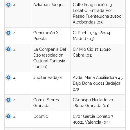
4
Azkaban Juegos
Calle Imaginación 13
Local C, Entrada Por
Paseo Fuentelucha 28100
Alcobendas (03)
4
Generación X
C. Puebla, 15 28004
Puebla
Madrid (03)
4
La Compañía Del
C/ Mio Cid 17 14940
D20 (asociación
Cabra (01)
Cultural Fantasía
Ludíca)
4
Júpiter Badajoz
Avda. María Auxiliadora 45
Bajo Dcha 06011 Badajoz
(13)
4
Comic Stores
C\obispo Hurtado 20
Granada
18002 Granada (01)
4
Dcomic
C/dr Garcia Donato 7
46021 Valencia (04)