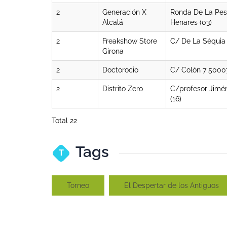
2
Generación X
Ronda De La Pesc
Alcalá
Henares (03)
2
Freakshow Store
C/ De La Sèquia 
Girona
2
Doctorocio
C/ Colón 7 50007
2
Distrito Zero
C/profesor Jimé
(16)
Total 22
Tags
T
Torneo
El Despertar de los Antiguos