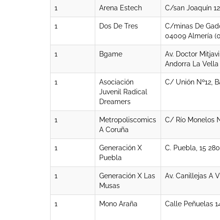
1
Arena Estech
C/san Joaquín 12
1
Dos De Tres
C/minas De Gado
04009 Almería (0
1
Bgame
Av. Doctor Mitjav
Andorra La Vella 
1
Asociación
C/ Unión Nº12, Ba
Juvenil Radical
Dreamers
1
Metropoliscomics
C/ Río Monelos N
A Coruña
1
Generación X
C. Puebla, 15 28
Puebla
1
Generación X Las
Av. Canillejas A 
Musas
1
Mono Araña
Calle Peñuelas 1