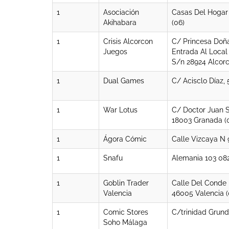
1
Asociación
Casas Del Hogar 
Akihabara
(06)
1
Crisis Alcorcon
C/ Princesa Doña 
Juegos
Entrada Al Local
S/n 28924 Alcorc
1
Dual Games
C/ Acisclo Díaz, 
1
War Lotus
C/ Doctor Juan S
18003 Granada (0
1
Ágora Cómic
Calle Vizcaya N 9
1
Snafu
Alemania 103 082
1
Goblin Trader
Calle Del Conde 
Valencia
46005 Valencia (
1
Comic Stores
C/trinidad Grund
Soho Málaga