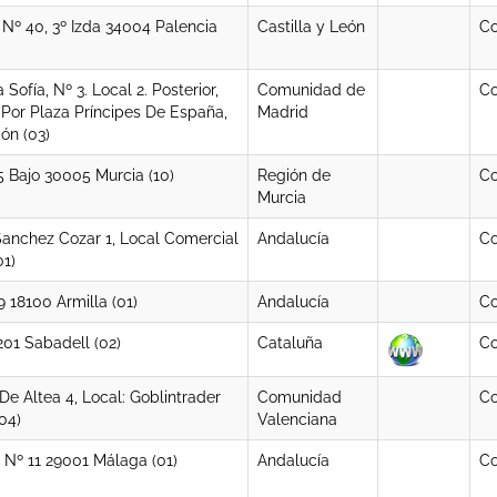
Nº 40, 3º Izda 34004 Palencia
Castilla y León
Co
Sofía, Nº 3. Local 2. Posterior,
Comunidad de
Co
 Por Plaza Príncipes De España,
Madrid
ón (03)
5 Bajo 30005 Murcia (10)
Región de
Co
Murcia
anchez Cozar 1, Local Comercial
Andalucía
Co
1)
 18100 Armilla (01)
Andalucía
Co
01 Sabadell (02)
Cataluña
Co
De Altea 4, Local: Goblintrader
Comunidad
Co
04)
Valenciana
 Nº 11 29001 Málaga (01)
Andalucía
Co