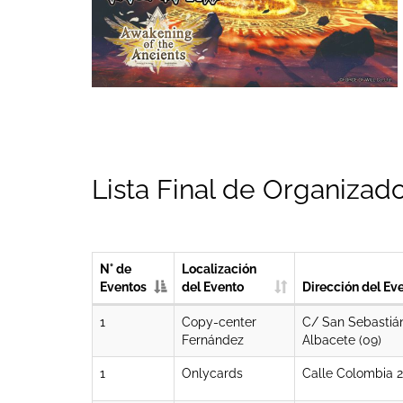
Lista Final de Organizado
N° de
Localización
Eventos
del Evento
Dirección del Ev
1
Copy-center
C/ San Sebastiá
Fernández
Albacete (09)
1
Onlycards
Calle Colombia 2