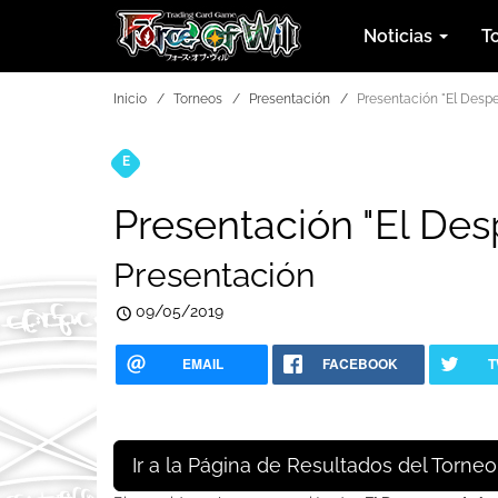
Noticias
T
Inicio
Torneos
Presentación
Presentación "El Despe
E
Torneos
Presentación "El Des
Presentación
09/05/2019
EMAIL
FACEBOOK
T
Ir a la Página de Resultados del Torneo