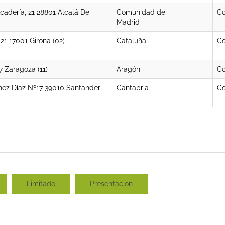
adería, 21 28801 Alcalá De
Comunidad de
Co
Madrid
21 17001 Girona (02)
Cataluña
Co
 Zaragoza (11)
Aragón
Co
nez Díaz Nº17 39010 Santander
Cantabria
Co
Limitado
Presentación