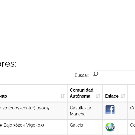
res:
Buscar:
Comunidad
ento
Autónoma
Enlace
n 20 (copy-center) 02005
Castilla-La
Co
Mancha
5 Bajo 36204 Vigo (05)
Galicia
Co