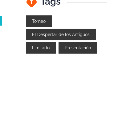
Tags
T
Torneo
El Despertar de los Antiguos
Limitado
Presentación