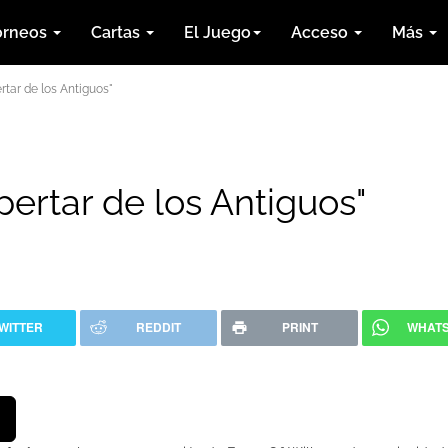
orneos
Cartas
El Juego
Acceso
Más
rtar de los Antiguos"
pertar de los Antiguos"
WITTER
REDDIT
PRINT
WHAT