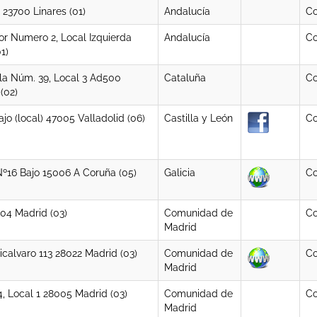
 23700 Linares (01)
Andalucía
Co
r Numero 2, Local Izquierda
Andalucía
Co
1)
ila Núm. 39, Local 3 Ad500
Cataluña
Co
(02)
jo (local) 47005 Valladolid (06)
Castilla y León
Co
º16 Bajo 15006 A Coruña (05)
Galicia
Co
004 Madrid (03)
Comunidad de
Co
Madrid
Vicalvaro 113 28022 Madrid (03)
Comunidad de
Co
Madrid
4, Local 1 28005 Madrid (03)
Comunidad de
Co
Madrid