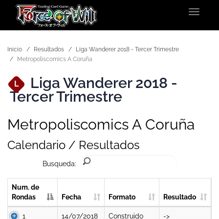
Toggle
navigat
Inicio
Resultados
Liga Wanderer 2018 - Tercer Trimestre
Metropoliscomics A Coruña
Liga Wanderer 2018 -
L
Tercer Trimestre
Metropoliscomics A Coruña
Calendario / Resultados
Busqueda:
Num. de
Rondas
Fecha
Formato
Resultado
1
14/07/2018
Construido
->