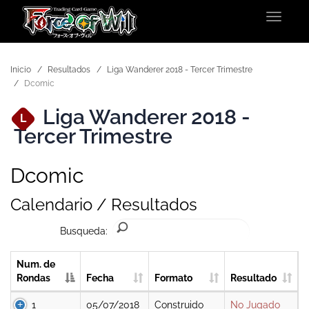
Toggle
navigat
Inicio
Resultados
Liga Wanderer 2018 - Tercer Trimestre
Dcomic
Liga Wanderer 2018 -
L
Tercer Trimestre
Dcomic
Calendario / Resultados
Busqueda:
Num. de
Rondas
Fecha
Formato
Resultado
1
05/07/2018
Construido
No Jugado