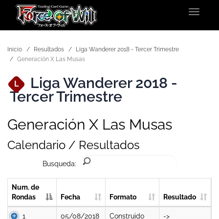
Toggle
navigat
Inicio
Resultados
Liga Wanderer 2018 - Tercer Trimestre
Generación X Las Musas
Liga Wanderer 2018 -
L
Tercer Trimestre
Generación X Las Musas
Calendario / Resultados
Busqueda:
Num. de
Rondas
Fecha
Formato
Resultado
1
05/08/2018
Construido
->