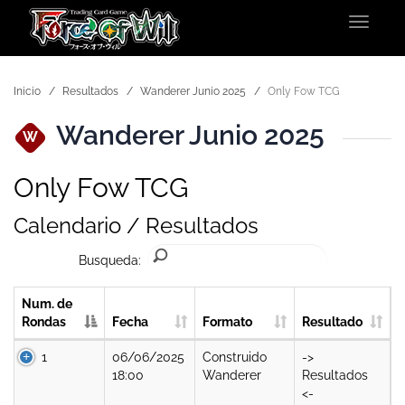
Toggle
navigat
Inicio
Resultados
Wanderer Junio 2025
Only Fow TCG
Wanderer Junio 2025
W
Only Fow TCG
Calendario / Resultados
Busqueda:
Num. de
Rondas
Fecha
Formato
Resultado
1
06/06/2025
Construido
->
18:00
Wanderer
Resultados
<-